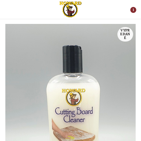
1
VYPR
EDAN
É