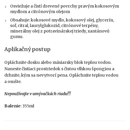
Osviežuje a čistí drevené povrchy pravým kokosovým
mydlom a citrónovým olejom
Obsahuje: kokosové mydlo, kokosový olej, glycerín,
soľ, citral, laurylglukozid, citrónové terpény,
minerálny olej z potravinárskej triedy, xantánovú
gumu.
Aplikačný postup
Opláchnite dosku alebo mäsiarsky blok teplou vodou.
Naneste čistiaci prostriedok s čistou vlhkou špongiou a
drhnite, kým sa nevytvorí pena. Opláchnite teplou vodou
a osušte.
Nepoužívajte v umývačkách riadu!!!
Balenie
: 355ml