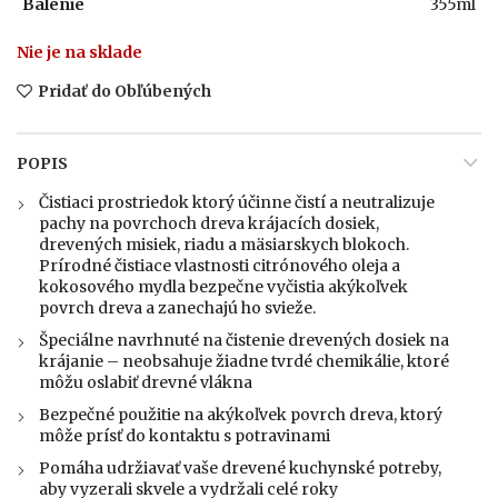
Balenie
355ml
Nie je na sklade
Pridať do Obľúbených
POPIS
Čistiaci prostriedok ktorý účinne čistí a neutralizuje
pachy na povrchoch dreva krájacích dosiek,
drevených misiek, riadu a mäsiarskych blokoch.
Prírodné čistiace vlastnosti citrónového oleja a
kokosového mydla bezpečne vyčistia akýkoľvek
povrch dreva a zanechajú ho svieže.
Špeciálne navrhnuté na čistenie drevených dosiek na
krájanie – neobsahuje žiadne tvrdé chemikálie, ktoré
môžu oslabiť drevné vlákna
Bezpečné použitie na akýkoľvek povrch dreva, ktorý
môže prísť do kontaktu s potravinami
Pomáha udržiavať vaše drevené kuchynské potreby,
aby vyzerali skvele a vydržali celé roky