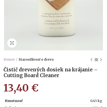
Kliknite pre zväčšenie
Domov
Starostlivosť o drevo
Čistič drevených dosiek na krájanie –
Cutting Board Cleaner
13,40
€
Hmotnosť
0.45 kg