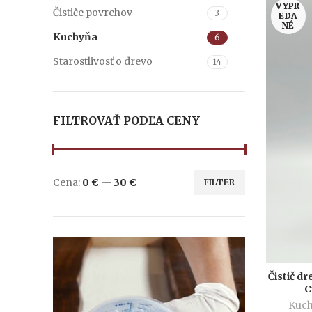
VYPR
Čističe povrchov
3
EDA
NÉ
Kuchyňa
6
Starostlivosť o drevo
14
FILTROVAŤ PODĽA CENY
Cena:
0 €
—
30 €
FILTER
Čistič d
C
Kuc