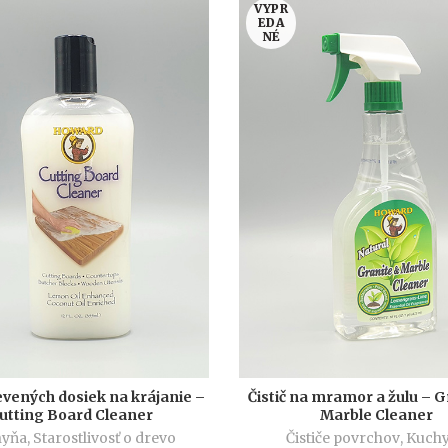
VYPR
EDA
NÉ
revených dosiek na krájanie –
Čistič na mramor a žulu – G
VIAC INFO
VIAC INFO
utting Board Cleaner
Marble Cleaner
hyňa
,
Starostlivosť o drevo
Čističe povrchov
,
Kuch