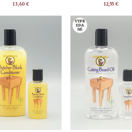
13,40
€
12,55
€
VYPR
EDA
NÉ