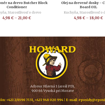
onér na drevo Butcher Block
Olej na drevené dosky – C
VÝBER MOŽNOSTÍ
VÝBER MOŽNOSTÍ
Conditioner
Board OIL
hyňa
,
Starostlivosť o drevo
Kuchyňa
,
Starostlivosť o 
4,98
€
–
21,00
€
4,98
€
–
18,00
€
Adresa: Hlavná 1 (areál PD),
900 66 Vysoká pri Morave
ón: +421 2/6596 7131, +421 948 020 994 | E-mail: epoxidy@epox