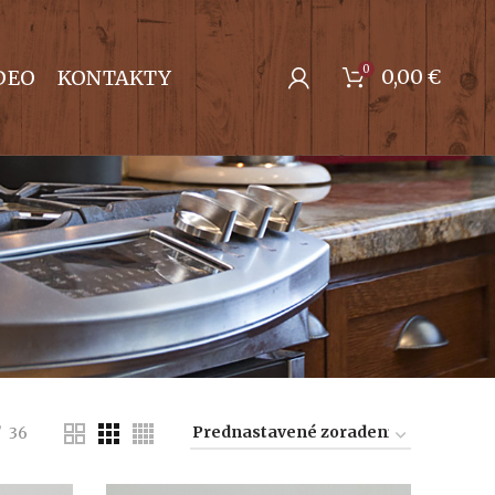
0
0,00
€
DEO
KONTAKTY
36