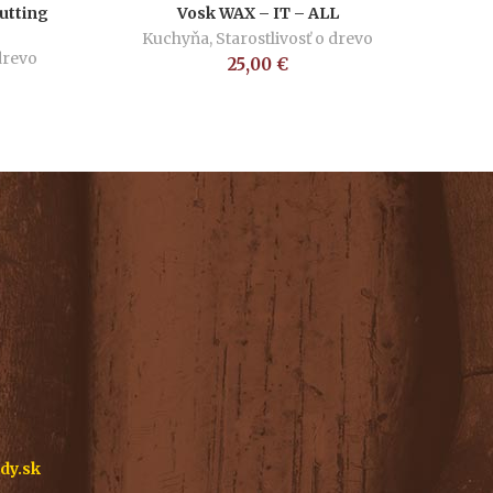
utting
Vosk WAX – IT – ALL
VIAC INFO
Kuchyňa
,
Starostlivosť o drevo
drevo
25,00
€
idy.sk