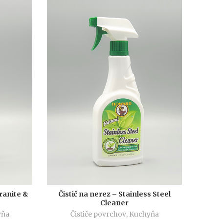
ranite &
Čistič na nerez – Stainless Steel
PRIDAŤ DO KOŠÍKA
Cleaner
yňa
Čističe povrchov
,
Kuchyňa