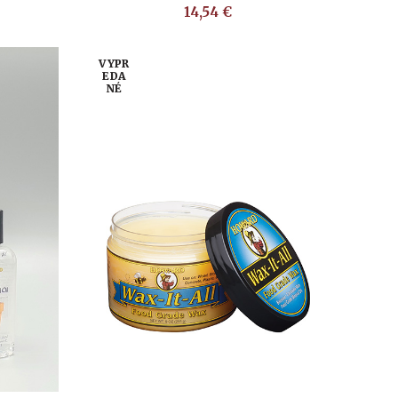
14,54
€
VYPR
EDA
NÉ